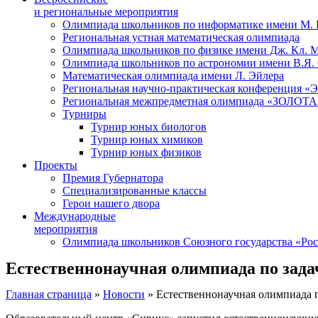
и региональные мероприятия
Олимпиада школьников по информатике имени М.
Региональная устная математическая олимпиада
Олимпиада школьников по физике имени Дж. Кл. 
Олимпиада школьников по астрономии имени В.Я.
Математическая олимпиада имени Л. Эйлера
Региональная научно-практическая конференция 
Региональная межпредметная олимпиада «ЗОЛО
Турниры
Турнир юных биологов
Турнир юных химиков
Турнир юных физиков
Проекты
Премия Губернатора
Специализированные классы
Герои нашего двора
Международные
мероприятия
Олимпиада школьников Союзного государства «Рос
Естественнонаучная олимпиада по зад
Главная страница
»
Новости
»
Естественнонаучная олимпиада 