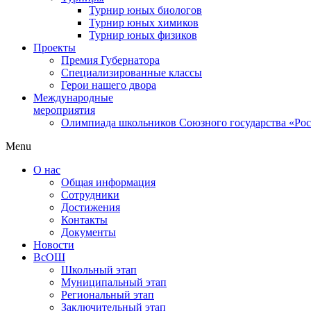
Турнир юных биологов
Турнир юных химиков
Турнир юных физиков
Проекты
Премия Губернатора
Специализированные классы
Герои нашего двора
Международные
мероприятия
Олимпиада школьников Союзного государства «Рос
Menu
О нас
Общая информация
Сотрудники
Достижения
Контакты
Документы
Новости
ВсОШ
Школьный этап
Муниципальный этап
Региональный этап
Заключительный этап