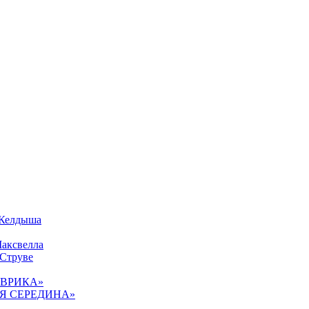
 Келдыша
Максвелла
 Струве
«ЭВРИКА»
ТАЯ СЕРЕДИНА»