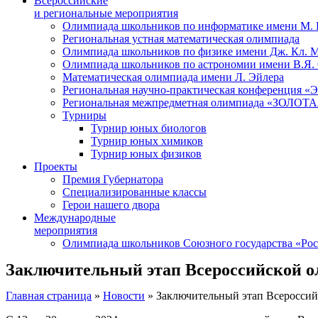
Всероссийские
и региональные мероприятия
Олимпиада школьников по информатике имени М.
Региональная устная математическая олимпиада
Олимпиада школьников по физике имени Дж. Кл. 
Олимпиада школьников по астрономии имени В.Я.
Математическая олимпиада имени Л. Эйлера
Региональная научно-практическая конференция 
Региональная межпредметная олимпиада «ЗОЛО
Турниры
Турнир юных биологов
Турнир юных химиков
Турнир юных физиков
Проекты
Премия Губернатора
Специализированные классы
Герои нашего двора
Международные
мероприятия
Олимпиада школьников Союзного государства «Рос
Заключительный этап Всероссийской о
Главная страница
»
Новости
»
Заключительный этап Всероссий