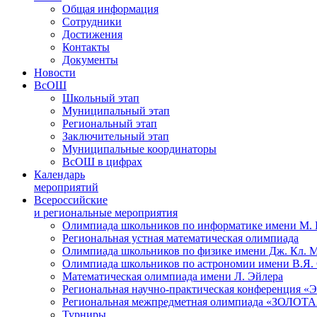
Общая информация
Сотрудники
Достижения
Контакты
Документы
Новости
ВсОШ
Школьный этап
Муниципальный этап
Региональный этап
Заключительный этап
Муниципальные координаторы
ВсОШ в цифрах
Календарь
мероприятий
Всероссийские
и региональные мероприятия
Олимпиада школьников по информатике имени М.
Региональная устная математическая олимпиада
Олимпиада школьников по физике имени Дж. Кл. 
Олимпиада школьников по астрономии имени В.Я.
Математическая олимпиада имени Л. Эйлера
Региональная научно-практическая конференция 
Региональная межпредметная олимпиада «ЗОЛО
Турниры