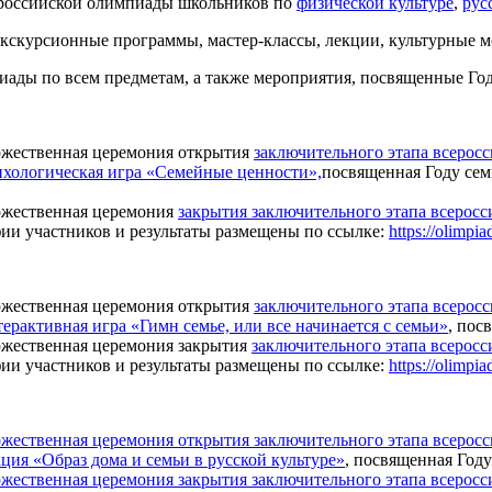
сероссийской олимпиады школьников по
физической культуре
,
рус
кскурсионные программы, мастер-классы, лекции, культурные м
ды по всем предметам, а также мероприятия, посвященные Году
торжественная церемония открытия
заключительного этапа всерос
ихологическая игра «Семейные ценности»,
посвященная Году сем
торжественная церемония
закрытия заключительного этапа всерос
ии участников и результаты размещены по ссылке:
https://olimpi
торжественная церемония открытия
заключительного этапа всерос
ерактивная игра «Гимн семье, или все начинается с семьи»
, пос
торжественная церемония закрытия
заключительного этапа всерос
ии участников и результаты размещены по ссылке:
https://olimpi
ржественная церемония открытия заключительного этапа всерос
ция «Образ дома и семьи в русской культуре»
, посвященная Году
ржественная церемония закрытия заключительного этапа всерос