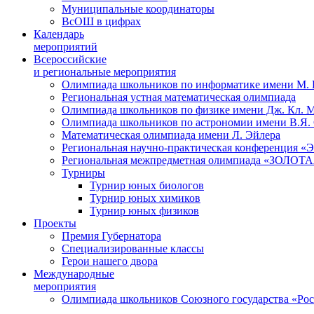
Муниципальные координаторы
ВсОШ в цифрах
Календарь
мероприятий
Всероссийские
и региональные мероприятия
Олимпиада школьников по информатике имени М.
Региональная устная математическая олимпиада
Олимпиада школьников по физике имени Дж. Кл. 
Олимпиада школьников по астрономии имени В.Я.
Математическая олимпиада имени Л. Эйлера
Региональная научно-практическая конференция 
Региональная межпредметная олимпиада «ЗОЛО
Турниры
Турнир юных биологов
Турнир юных химиков
Турнир юных физиков
Проекты
Премия Губернатора
Специализированные классы
Герои нашего двора
Международные
мероприятия
Олимпиада школьников Союзного государства «Рос