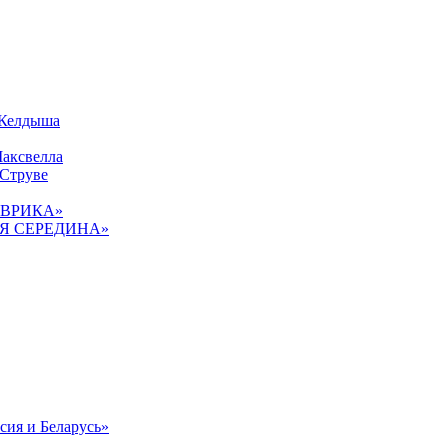
 Келдыша
Максвелла
 Струве
«ЭВРИКА»
ТАЯ СЕРЕДИНА»
сия и Беларусь»