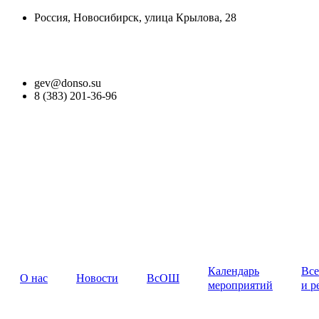
Перейти
Россия, Новосибирск, улица Крылова, 28
к
содержимому
Версия для слабовидящих
gev@donso.su
8 (383) 201-36-96
Календарь
Все
О нас
Новости
ВсОШ
мероприятий
и р