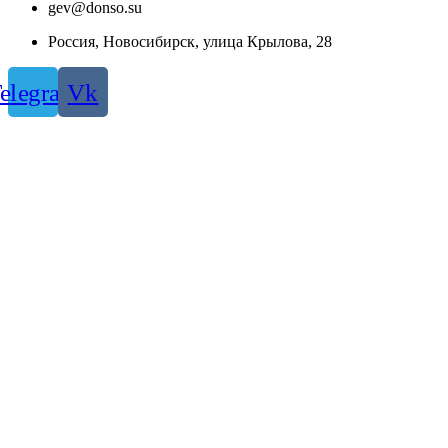
gev@donso.su
Россия, Новосибирск, улица Крылова, 28
elegram
Vk
Создание сайта -
Студия Бюро