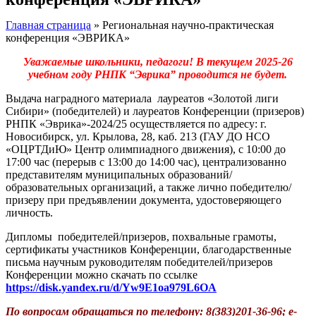
Главная страница
»
Региональная научно-практическая
конференция «ЭВРИКА»
Уважаемые школьники, педагоги! В текущем 2025-26
учебном году РНПК “Эврика” проводится не будет.
Выдача наградного материала лауреатов «Золотой лиги
Сибири» (победителей) и лауреатов Конференции (призеров)
РНПК «Эврика»-2024/25 осуществляется по адресу: г.
Новосибирск, ул. Крылова, 28, каб. 213 (ГАУ ДО НСО
«ОЦРТДиЮ» Центр олимпиадного движения), с 10:00 до
17:00 час (перерыв с 13:00 до 14:00 час), централизованно
представителям муниципальных образований/
образовательных организаций, а также лично победителю/
призеру при предъявлении документа, удостоверяющего
личность.
Дипломы победителей/призеров, похвальные грамоты,
сертификаты участников Конференции, благодарственные
письма научным руководителям победителей/призеров
Конференции можно скачать по ссылке
https://disk.yandex.ru/d/Yw9E1oa979L6OA
По вопросам обращаться по телефону: 8(383)201-36-96; e-