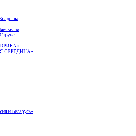
 Келдыша
Максвелла
 Струве
«ЭВРИКА»
ТАЯ СЕРЕДИНА»
сия и Беларусь»