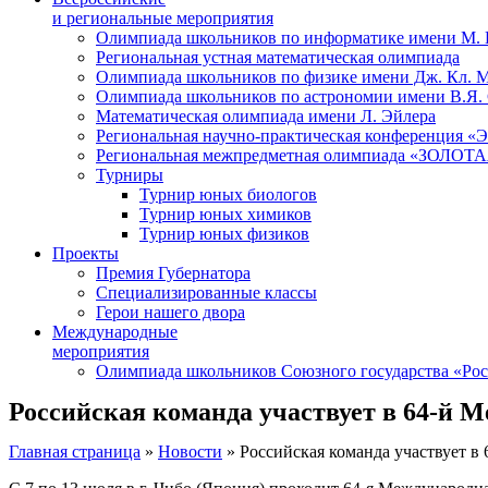
и региональные мероприятия
Олимпиада школьников по информатике имени М.
Региональная устная математическая олимпиада
Олимпиада школьников по физике имени Дж. Кл. 
Олимпиада школьников по астрономии имени В.Я.
Математическая олимпиада имени Л. Эйлера
Региональная научно-практическая конференция 
Региональная межпредметная олимпиада «ЗОЛО
Турниры
Турнир юных биологов
Турнир юных химиков
Турнир юных физиков
Проекты
Премия Губернатора
Специализированные классы
Герои нашего двора
Международные
мероприятия
Олимпиада школьников Союзного государства «Рос
Российская команда участвует в 64-й
Главная страница
»
Новости
»
Российская команда участвует 