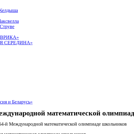
 Келдыша
Максвелла
 Струве
«ЭВРИКА»
ТАЯ СЕРЕДИНА»
сия и Беларусь»
 Международной математической олимпиа
в 64-й Международной математической олимпиаде школьников